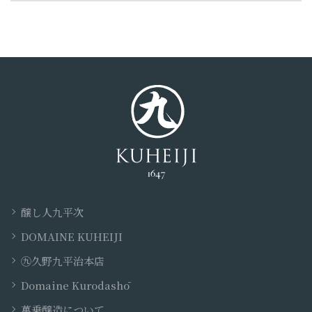
醸し人九平次
DOMAINE KUHEIJI
㊈久野九平治本店
Domaine Kurodashō
萬乗醸造について